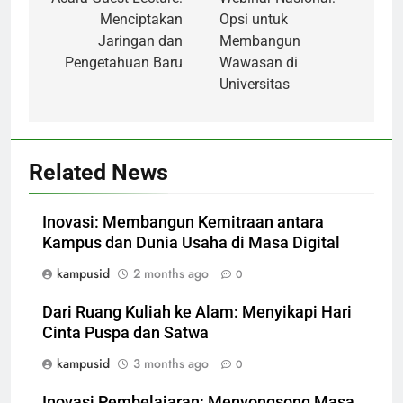
navigation
Menciptakan
Opsi untuk
Jaringan dan
Membangun
Pengetahuan Baru
Wawasan di
Universitas
Related News
Inovasi: Membangun Kemitraan antara
Kampus dan Dunia Usaha di Masa Digital
kampusid
2 months ago
0
Dari Ruang Kuliah ke Alam: Menyikapi Hari
Cinta Puspa dan Satwa
kampusid
3 months ago
0
Inovasi Pembelajaran: Menyongsong Masa