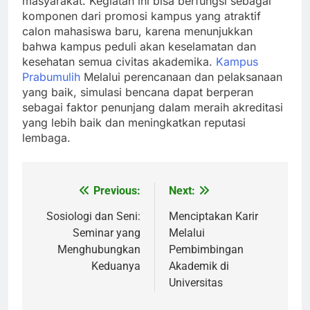
masyarakat. Kegiatan ini bisa berfungsi sebagai
komponen dari promosi kampus yang atraktif
calon mahasiswa baru, karena menunjukkan
bahwa kampus peduli akan keselamatan dan
kesehatan semua civitas akademika.
Kampus
Prabumulih
Melalui perencanaan dan pelaksanaan
yang baik, simulasi bencana dapat berperan
sebagai faktor penunjang dalam meraih akreditasi
yang lebih baik dan meningkatkan reputasi
lembaga.
Previous:
Next:
Post
navigation
Sosiologi dan Seni:
Menciptakan Karir
Seminar yang
Melalui
Menghubungkan
Pembimbingan
Keduanya
Akademik di
Universitas